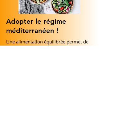
Adopter le régime
méditerranéen !
Une alimentation équilibrée permet de
réduire la fibrose.
04/09/24
Lire