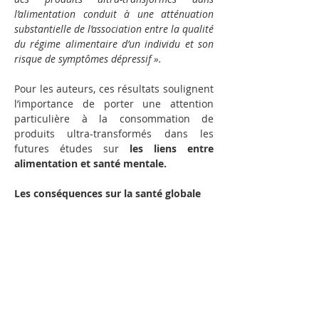
l’alimentation conduit à une atténuation 
substantielle de l’association entre la qualité 
du régime alimentaire d’un individu et son 
risque de symptômes dépressif ».
Pour les auteurs, ces résultats soulignent 
l’importance de porter une attention 
particulière à la consommation de 
produits ultra-transformés dans les 
futures études sur 
les liens entre 
alimentation et santé mentale.
Les conséquences sur la santé globale
Par ailleurs, l'augmentation de la 
consommation d'aliments 
ultratransformés entraîne une baisse de 
la qualité générale de l'alimentation, 
marquée par une consommation réduite 
de fruits, de légumes et d'autres aliments 
naturels bénéfiques. Ce phénomène 