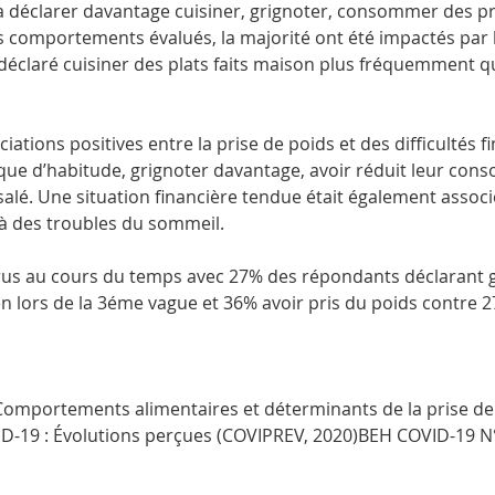
̀ déclarer davantage cuisiner, grignoter, consommer des prod
es comportements évalués, la majorité ont été impactés pa
éclaré cuisiner des plats faits maison plus fréquemment q
ations positives entre la prise de poids et des difficultés fi
e d’habitude, grignoter davantage, avoir réduit leur conso
alé. Une situation financière tendue était également associée
à des troubles du sommeil.
crus au cours du temps avec 27% des répondants déclarant g
 lors de la 3éme vague et 36% avoir pris du poids contre 
Comportements alimentaires et déterminants de la prise de 
VID-19 : Évolutions perçues (COVIPREV, 2020)BEH COVID-19 N