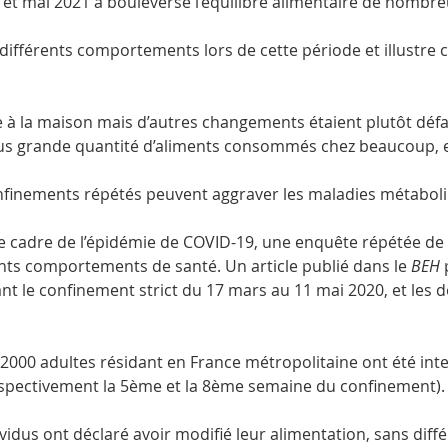
et mai 2021 a bouleversé l’équilibre alimentaire de nombre
 différents comportements lors de cette période et illustre
 à la maison mais d’autres changements étaient plutôt défav
us grande quantité d’aliments consommés chez beaucoup, e
inements répétés peuvent aggraver les maladies métabolique
e cadre de l’épidémie de COVID-19, une enquête répétée de
ents comportements de santé. Un article publié dans le 
BEH 
le confinement strict du 17 mars au 11 mai 2020, et les de
000 adultes résidant en France métropolitaine ont été inte
spectivement la 5ème et la 8ème semaine du confinement).
idus ont déclaré avoir modifié leur alimentation, sans dif