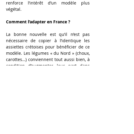
renforce l’intérêt d’un modèle plus 
végétal.
Comment l’adapter en France ?
La bonne nouvelle est qu’il n’est pas 
nécessaire de copier à l’identique les 
assiettes crétoises pour bénéficier de ce 
modèle. Les légumes « du Nord » (choux, 
carottes…) conviennent tout aussi bien, à 
condition d’augmenter leur part dans 
l’assiette et de miser davantage sur 
les 
herbes aromatiques
 (persil, thym, 
échalote), qui enrichissent l’alimentation 
en antioxydants. L’enjeu majeur consiste 
à réduire fortement les produits ultra-
transformés au profit du fait maison.
Dans un pays où le beurre reste très 
présent, l’huile d’olive extra-vierge devrait 
idéalement devenir la première source 