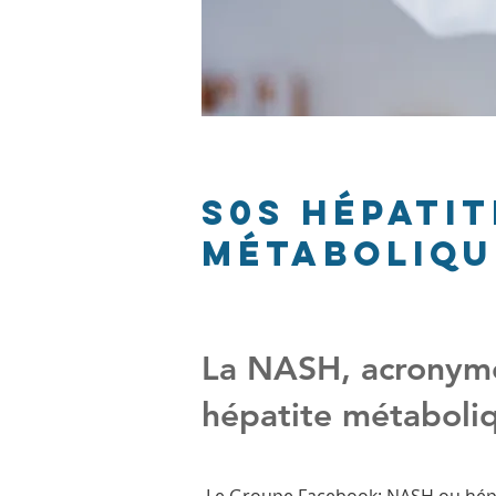
S0S Hépatit
métaboliqu
La NASH, acronyme 
hépatite métaboliq