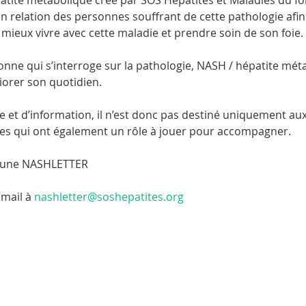
ite métabolique créé par SOS Hépatites et Maladies du foie
en relation des personnes souffrant de cette pathologie afi
 mieux vivre avec cette maladie et prendre soin de son foie.
nne qui s’interroge sur la pathologie, NASH / hépatite méta
iorer son quotidien.
e et d’information, il n’est donc pas destiné uniquement au
 qui ont également un rôle à jouer pour accompagner.  
s une NASHLETTER
 mail à 
nashletter@soshepatites.org