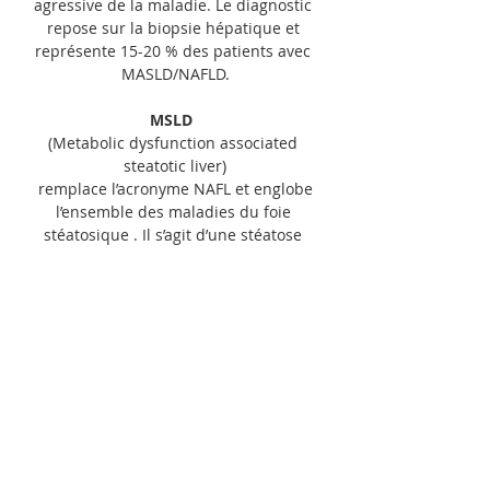
agressive de la maladie. Le diagnostic 
repose sur la biopsie hépatique et 
représente 15-20 % des patients avec 
MASLD/NAFLD.
MSLD
(Metabolic dysfunction associated 
steatotic liver)
 remplace l’acronyme NAFL et englobe 
l’ensemble des maladies du foie 
stéatosique . Il s’agit d’une stéatose 
hépatique isolée sans inflammation. 
Visible en échographie et cela 
représente  80-85 % des patients avec 
MASLD/NAFLD .
22 juillet 2024
Retour