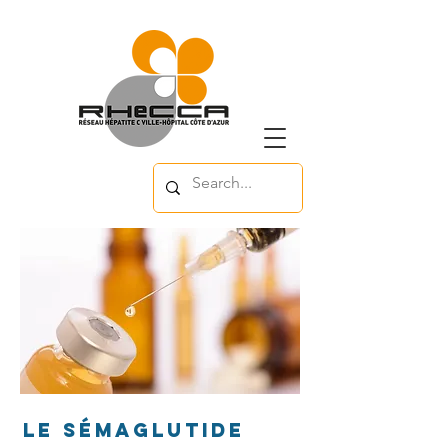
Le Sémaglutide